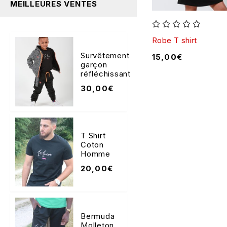
MEILLEURES VENTES
sur 5
Robe T shirt
Survêtement
15,00
€
garçon
réfléchissant
30,00
€
T Shirt
Coton
Homme
20,00
€
Bermuda
Molleton