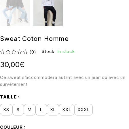
Sweat Coton Homme
Stock:
In stock
(0)
sur 5
30,00
€
Ce sweat s’accommodera autant avec un jean qu’avec un
survêtement
TAILLE
XS
S
M
L
XL
XXL
XXXL
COULEUR